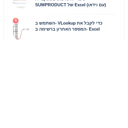
SUMPRODUCT של Excel (עם וידאו)
5
השתמש ב- VLookup כדי לקבל את
המספר האחרון ברשימה ב- Excel
מומלץ
פונקציית VBA UCASE - המרת טקסט לאותיות
גדולות ב- Excel