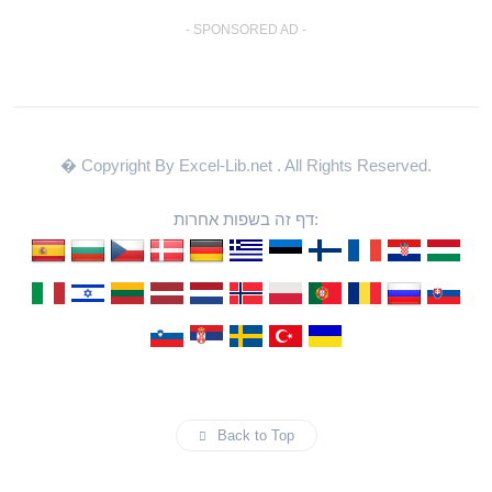
- SPONSORED AD -
� Copyright By Excel-Lib.net
. All Rights Reserved.
דף זה בשפות אחרות:
Back to Top