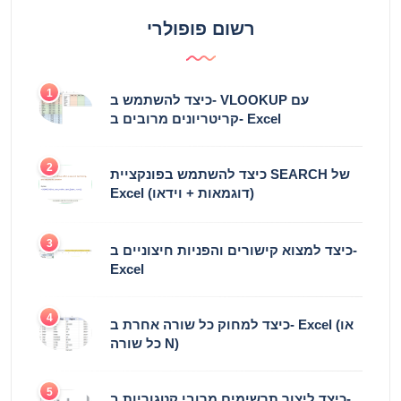
רשום פופולרי
1
כיצד להשתמש ב- VLOOKUP עם
קריטריונים מרובים ב- Excel
2
כיצד להשתמש בפונקציית SEARCH של
Excel (דוגמאות + וידאו)
3
כיצד למצוא קישורים והפניות חיצוניים ב-
Excel
4
כיצד למחוק כל שורה אחרת ב- Excel (או
כל שורה N)
5
כיצד ליצור תרשימים מרובי קטגוריות ב-