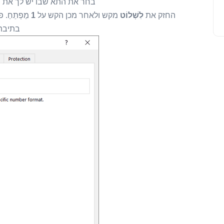
בחר את התא שבו יש לך את 
החזק את
לִשְׁלוֹט
מקש ולאחר מכן הקש על
1
מַפְתֵחַ.
בתיבת 