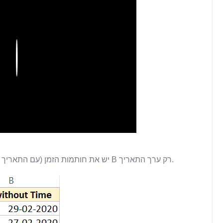
Play
להלן דוגמה שבה בעמודה A יש את חותמות הזמן (עם התאריך והשעה הן) והן בעמודה B רק ערך התאריך.