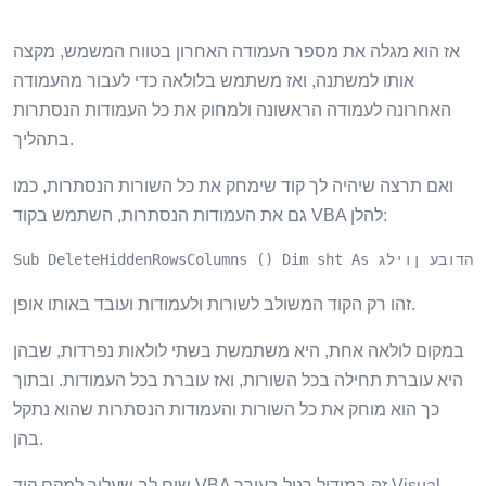
אז הוא מגלה את מספר העמודה האחרון בטווח המשמש, מקצה
אותו למשתנה, ואז משתמש בלולאה כדי לעבור מהעמודה
האחרונה לעמודה הראשונה ולמחוק את כל העמודות הנסתרות
בתהליך.
ואם תרצה שיהיה לך קוד שימחק את כל השורות הנסתרות, כמו
גם את העמודות הנסתרות, השתמש בקוד VBA להלן:
 True ואז עמודות (i) .EntireColumn.Delete Sub End בסוף
זהו רק הקוד המשולב לשורות ולעמודות ועובד באותו אופן.
במקום לולאה אחת, היא משתמשת בשתי לולאות נפרדות, שבהן
היא עוברת תחילה בכל השורות, ואז עוברת בכל העמודות. ובתוך
כך הוא מוחק את כל השורות והעמודות הנסתרות שהוא נתקל
בהן.
שים לב שעליך למקם קוד VBA זה במודול רגיל בעורך Visual