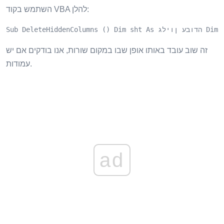
השתמש בקוד VBA להלן:
i) .H ואז עמודות (i) .EntireColumn.Delete Sub Next End
זה שוב עובד באותו אופן שבו במקום שורות, אנו בודקים אם יש
עמודות.
ad