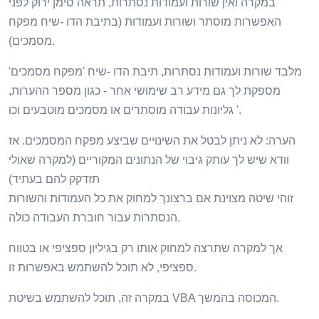
במקרה ואין שורות ועמודות נסתרות, תראה סימן ירוק לפני
האפשרות מוסתר ושורות ועמודות (בתיבת הדו -שיח מפקח
מסמכים).
מלבד שורות ועמודות נסתרות, תיבת הדו -שיח 'מפקח מסמכים'
מספקת לך גם מידע רב שימושי אחר - כגון מספר ההערות,
גליונות עבודה מוסתרים או מסמכים מוטבעים וכו '.
הערה: לא ניתן לבטל את השינויים שביצע מפקח המסמכים. אז
וודא שיש לך עותק גיבוי של הנתונים המקוריים (למקרה שאולי
תזדקק להם בעתיד)
זוהי שיטה מצוינת אם ברצונך למחוק את כל העמודות והשורות
הנסתרות עבור חוברת העבודה כולה.
אך למקרה שתרצה למחוק אותו רק בגיליון ספציפי או בטווח
ספציפי, לא תוכל להשתמש באפשרות זו.
במקרה זה, תוכל להשתמש בשיטת VBA המכוסה בהמשך.