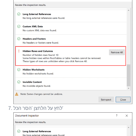
לחץ על הלחצן 'הסר הכל'