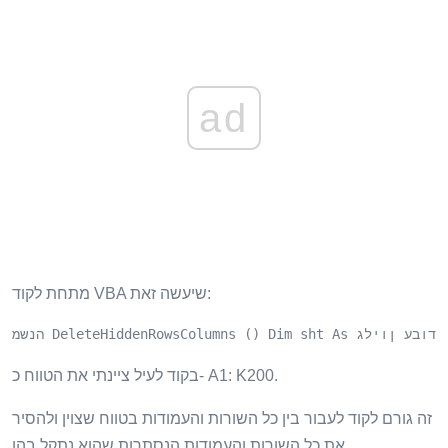
ad
מתחת לקוד VBA שיעשה זאת:
j ואז עמודות (j) .EntireColumn.Delete Sub End Next Sub
בקוד לעיל ציינתי את הטווח כ- A1: K200.
זה גורם לקוד לעבור בין כל השורות והעמודות בטווח שצוין ולהסיר
את כל השורות והעמודות הנסתרות שהוא נתקל בהן.